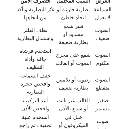
العرض
السبب المحتمل
التصرف الآمن
السماعة
بطارية فارغة أو
غيّر البطارية وتأكد
لا تعمل
اتجاه خاطئ
من اتجاهها
فلتر شمع
الصوت
نظف الفلتر
مسدود أو
ضعيف
واستبدل البطارية
بطارية ضعيفة
استخدم فرشاة
الصوت
شمع على مخرج
جافة وأداة
مكتوم
الصوت أو القالب
التنظيف
جفف السماعة
الصوت
رطوبة أو تلامس
وافحص حجرة
متقطع
بطارية ضعيف
البطارية
صفير
القالب غير ثابت
أعد التركيب
مستمر
أو شمع بالأذن
وافحص الأذن
خلل في
استخدم علبة
صوت
الميكروفون أو
تجفيف ثم راجع