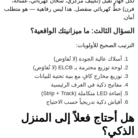
لكل جهاز ثقيل (تكييف مركزي، سخان كهربائي، غسالة،
فرن) خطٌّ كهربائي منفصل. هذا ليس رفاهية — هو متطلب
أمان.
السؤال الثالث: ما ميزانيتك الواقعية؟
الترتيب الصحيح للأولويات:
أسلاك عالية الجودة (لا تُفاوَض)
لوحة توزيع محترمة بـ ELCB (لا تُفاوَض)
توزيع مخارج كافٍ مع بنية تحتية للبيانات
مفاتيح ذكية في الغرف الرئيسية
إضاءة LED متكاملة (Strip + Track)
أفياش ذكية تدريجياً حسب الاحتياج
هل أحتاج فعلاً إلى المنزل
الذكي؟