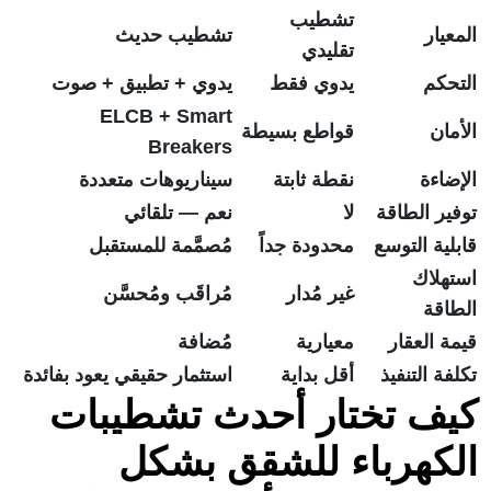
تشطيب
المعيار
تشطيب حديث
تقليدي
التحكم
يدوي فقط
يدوي + تطبيق + صوت
ELCB + Smart
الأمان
قواطع بسيطة
Breakers
الإضاءة
نقطة ثابتة
سيناريوهات متعددة
توفير الطاقة
لا
نعم — تلقائي
قابلية التوسع
محدودة جداً
مُصمَّمة للمستقبل
استهلاك
غير مُدار
مُراقَب ومُحسَّن
الطاقة
قيمة العقار
معيارية
مُضافة
تكلفة التنفيذ
أقل بداية
استثمار حقيقي يعود بفائدة
كيف تختار أحدث تشطيبات
الكهرباء للشقق بشكل