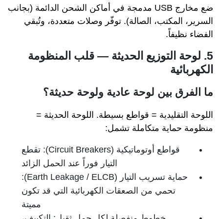
ضع مخارج USB مدمجة في أماكن الشحن الدائمة (بجانب
السرير، المكتب، الصالة). توفّر وصلات متعددة، وتُبقي
الفضاء نظيفاً.
5. لوحة التوزيع الحديثة — قلب المنظومة
الكهربائية
ما الفرق بين لوحة عادية ولوحة حديثة؟
اللوحة التقليدية = قواطع بسيطة. اللوحة الحديثة =
منظومة حماية متكاملة تشمل:
قواطع أوتوماتيكية (Circuit Breakers): تقطع
التيار فوراً عند الحمل الزائد
حماية تسريب التيار (Earth Leakage / ELCB):
تحمي من الصعقات الكهربائية التي قد تكون
مميتة
خطوط منفصلة لكل حمل ثقيل: التكييف،