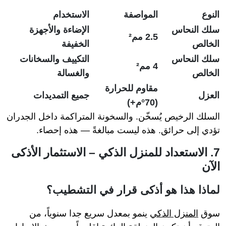
النوع
المواصفة
الاستخدام
سلك النحاس
الإضاءة والأجهزة
2.5 مم²
الخالص
الخفيفة
سلك النحاس
التكييف والسخانات
4 مم²
الخالص
والغسالة
مقاوم للحرارة
العزل
جميع التمديدات
(70°م+)
السلك الرخيص يُسخّن. والسخونة المتراكمة داخل الجدران
تؤدي إلى حرائق. هذه ليست مبالغةً — هذه إحصاء.
7. الاستعداد للمنزل الذكي – الاستثمار الأذكى
الآن
لماذا هذا هو أذكى قرار في التشطيب؟
سوق
المنزل الذكي
ينمو بمعدل سريع جدا سنوياً، من